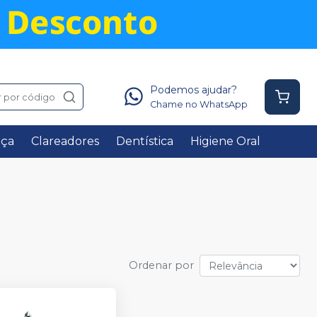
Podemos ajudar?
 por código
Chame no WhatsApp
nça
Clareadores
Dentística
Higiene Oral
Ordenar por