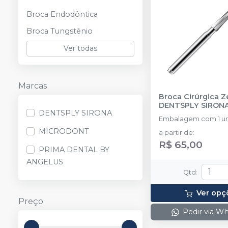
Broca Endodôntica
Broca Tungstênio
Ver todas
Marcas
Broca Cirúrgica Z
DENTSPLY SIRON
DENTSPLY SIRONA
Embalagem com 1 un
MICRODONT
a partir de
:
R$ 65,00
PRIMA DENTAL BY
ANGELUS
Qtd
:
Ver opç
Preço
Pedir via W