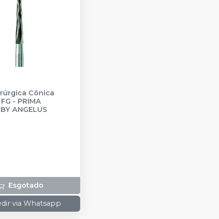
rúrgica Cônica
- FG
-
PRIMA
 BY ANGELUS
Esgotado
dir via Whatsapp