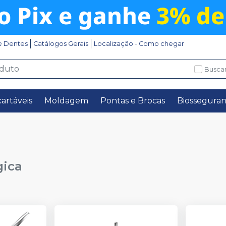
e Dentes
Catálogos Gerais
Localização - Como chegar
Buscar
artáveis
Moldagem
Pontas e Brocas
Biossegura
gica