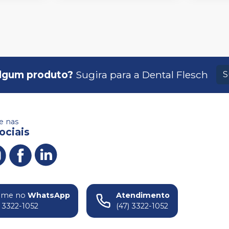
lgum produto?
Sugira para a
Dental Flesch
S
 nas
ociais
ame no
WhatsApp
Atendimento
) 3322-1052
(47) 3322-1052