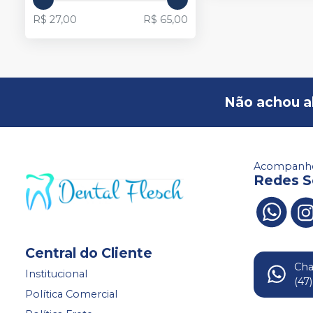
R$ 27,00
R$ 65,00
Não achou a
Acompanhe
Redes S
Central do Cliente
Ch
Institucional
(47
Política Comercial