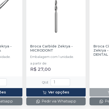
ekrya
-
Broca Carbide Zekrya
-
Broca Ci
A
MICRODONT
Zekrya 
DENTAL
idade.
Embalagem com 1 unidade.
a partir de
:
R$ 27,00
Qtd
:
ões
Ver opções
hatsapp
Pedir via Whatsapp
Pe