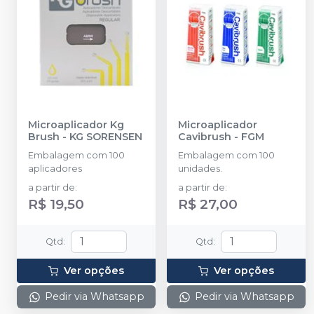
Microaplicador Kg
Microaplicador
Brush
-
KG SORENSEN
Cavibrush
-
FGM
Embalagem com 100
Embalagem com 100
aplicadores
unidades.
a partir de
:
a partir de
:
R$ 19,50
R$ 27,00
Qtd
:
Qtd
:
Ver opções
Ver opções
Pedir via Whatsapp
Pedir via Whatsapp