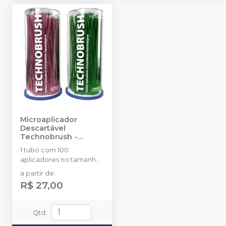
Microaplicador
Descartável
Technobrush
-
VIGODENT
1 tubo com 100
aplicadores no tamanho
Regular ou Fino
a partir de
:
R$ 27,00
Qtd
: