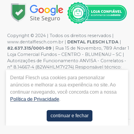
Copyright © 2024 | Todos os direitos reservados |
www.dentalflesch.com.br |
DENTAL FLESCH LTDA
|
82.637.315/0001-09
| Rua 15 de Novembro, 789 Andar 1
Loja Comercial Fundos – CENTRO - BLUMENAU – SC |
Autorizações de Funcionamento ANVISA - Correlatos -
n° 8.14667-4 (82W4HLM7Y274) Responsável técnico:
ANDRESSA FABIANA KAMMERS. CRQ/SC nº 13301903 |
Dental Flesch
usa cookies para personalizar
Política de Privacidade e Segurança - Fotos meramente
anúncios e melhorar a sua experiência no site. Ao
ilustrativas - Os preços e condições da loja virtual estão
continuar navegando, você concorda com a nossa
sujeitos a alterações. Em caso de divergência de preços
no site, o valor válido é o do Carrinho de Compra. Para
Política de Privacidade
.
compras em volume, por favor, entre em contato
conosco via Whatsapp
continuar e fechar
E-commerce produzido por
Sou Odonto Ecommerce
.