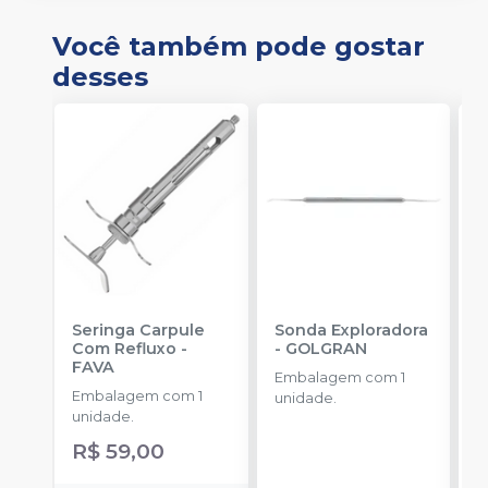
Você também pode gostar
desses
Seringa Carpule
Sonda Exploradora
L
Com Refluxo
-
-
GOLGRAN
Z
FAVA
Embalagem com 1
Embalagem com 1
E
unidade.
unidade.
u
R$ 59,00