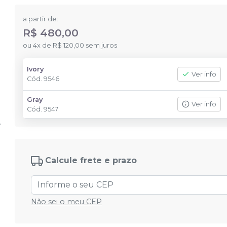
a partir de:
R$ 480,00
ou
4
x
de
R$ 120,00
sem juros
Ivory
Ver info
Cód.
9546
Gray
Ver info
Cód.
9547
Calcule frete e prazo
Não sei o meu CEP