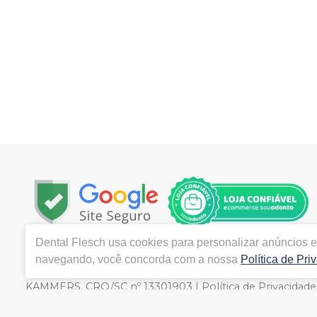
Dental Flesch
usa cookies para personalizar anúncios e 
Copyright © 2024 | Todos os direitos reservados | www.d
navegando, você concorda com a nossa
Política de Pri
Fundos – CENTRO - BLUMENAU – SC | Autorizações de 
KAMMERS. CRQ/SC nº 13301903 | Política de Privacidade e 
de divergência de preços no site, o valor válido é o d