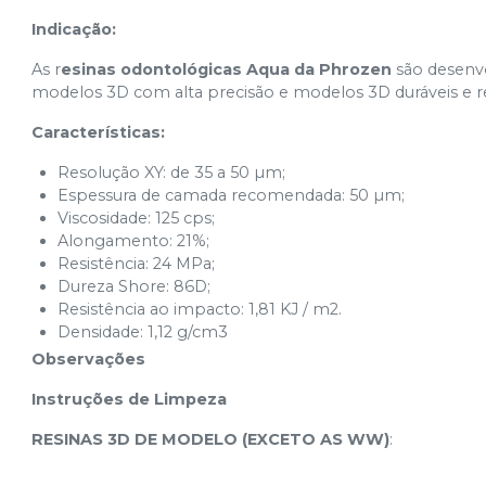
Indicação:
As r
esinas odontológicas Aqua da Phrozen
são desenv
modelos 3D com alta precisão e modelos 3D duráveis e re
Características:
Resolução XY: de 35 a 50 µm;
Espessura de camada recomendada: 50 µm;
Viscosidade: 125 cps;
Alongamento: 21%;
Resistência: 24 MPa;
Dureza Shore: 86D;
Resistência ao impacto: 1,81 KJ / m2.
Densidade: 1,12 g/cm3
Observações
Instruções de Limpeza
RESINAS 3D DE MODELO (EXCETO AS WW)
: