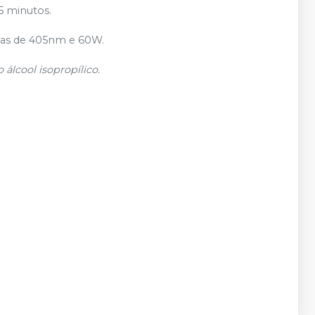
 5 minutos.
ndas de 405nm e 60W.
 álcool isopropílico.