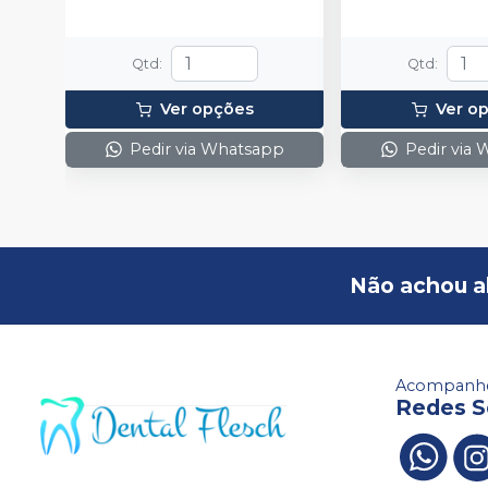
Qtd
:
Qtd
:
Ver opções
Ver o
Pedir via Whatsapp
Pedir via
Não achou a
Acompanhe
Redes S