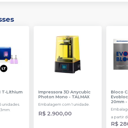
sses
 T-Lithium
Impressora 3D Anycubic
Bloco 
Photon Mono
-
TALMAX
Evobloc
20mm
 unidades.
Embalagem com 1 unidade.
Embalag
x13mm.
R$ 2.900,00
a partir 
R$ 28