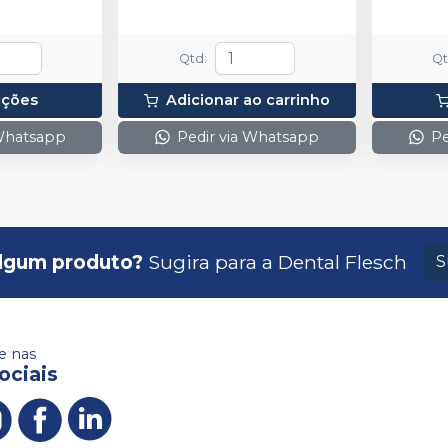
Qtd
:
Q
pções
Adicionar ao carrinho
 Whatsapp
Pedir via Whatsapp
Pe
lgum produto?
Sugira para a
Dental Flesch
S
 nas
ociais