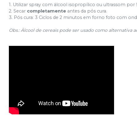
1. Utilizar spray com álcool isopropílico ou ultrassom por
2. Secar
completamente
antes da pós cura.
3. Pós cura: 3 Ciclos de 2 minutos em forno foto com o
Obs.: Álcool de cereais pode ser usado como alternativa ao