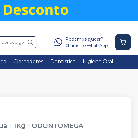
Podemos ajudar?
 por código
Chame no WhatsApp
nça
Clareadores
Dentística
Higiene Oral
ua - 1Kg
-
ODONTOMEGA