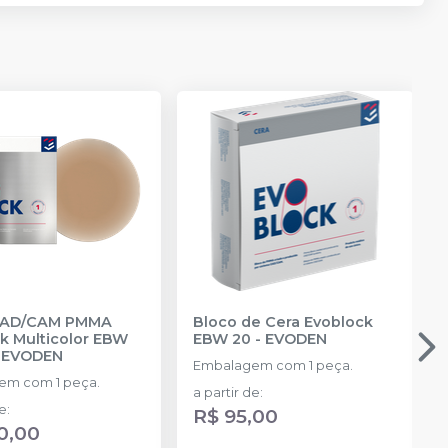
CAD/CAM PMMA
Bloco de Cera Evoblock
k Multicolor EBW
EBW 20
-
EVODEN
-
EVODEN
Embalagem com 1 peça.
em com 1 peça.
a partir de
:
de
:
R$ 95,00
0,00