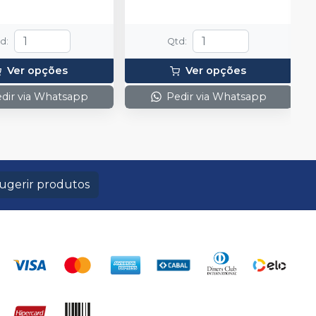
td
:
Qtd
:
Ver opções
Ver opções
dir via Whatsapp
Pedir via Whatsapp
ugerir produtos