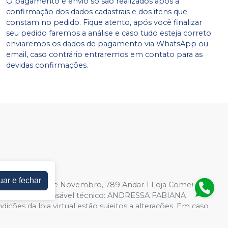
O pagamento e envio só são realizados após a
confirmação dos dados cadastrais e dos itens que
constam no pedido. Fique atento, após você finalizar
seu pedido faremos a análise e caso tudo esteja correto
enviaremos os dados de pagamento via WhatsApp ou
email, caso contrário entraremos em contato para as
devidas confirmações.
uar e fechar
01-09
| Rua 15 de Novembro, 789 Andar 1 Loja Comercial
M7Y274) Responsável técnico: ANDRESSA FABIANA
ões da loja virtual estão sujeitos a alterações. Em caso
tre em contato conosco via Whatsapp