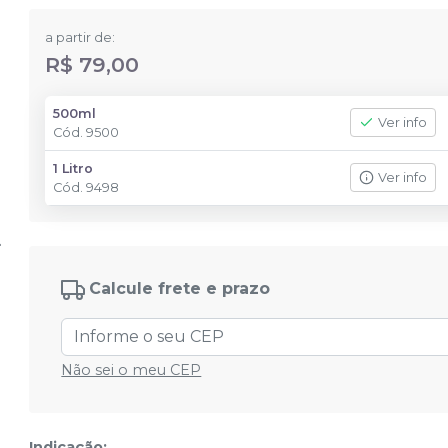
a partir de:
R$ 79,00
500ml
Ver info
Cód.
9500
1 Litro
Ver info
Cód.
9498
Calcule frete e prazo
Não sei o meu CEP
Indicação: