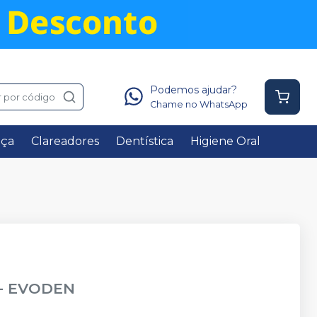
Podemos ajudar?
 por código
Chame no WhatsApp
nça
Clareadores
Dentística
Higiene Oral
-
EVODEN