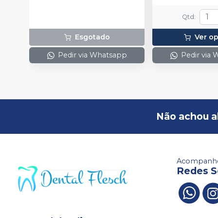
Qtd
:
Esgotado
Ver o
Pedir via Whatsapp
Pedir via
Não achou a
Acompanhe
Redes S