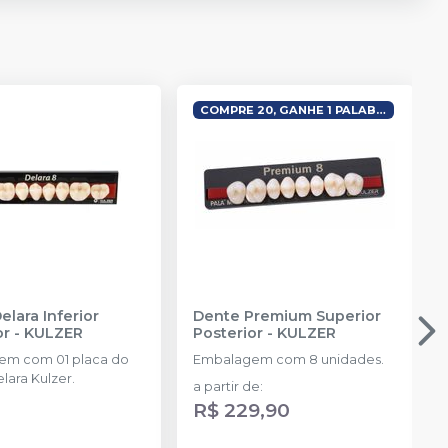
COMPRE 20, GANHE 1 PALABOND
elara Inferior
Dente Premium Superior
or
-
KULZER
Posterior
-
KULZER
em com 01 placa do
Embalagem com 8 unidades.
lara Kulzer.
a partir de
:
R$ 229,90