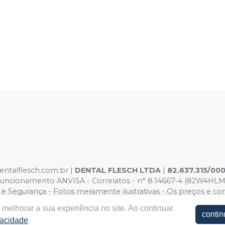
entalflesch.com.br |
DENTAL FLESCH LTDA
|
82.637.315/00
Funcionamento ANVISA - Correlatos - n° 8.14667-4 (82W4HL
Segurança - Fotos meramente ilustrativas - Os preços e condiç
o Carrinho de Compra. Para compras em volume, por favor, en
melhorar a sua experiência no site. Ao continuar
contin
vacidade
.