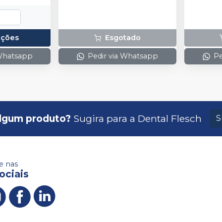
pções
Esgotado
 Whatsapp
Pedir via Whatsapp
Pe
lgum produto?
Sugira para a
Dental Flesch
S
 nas
ociais