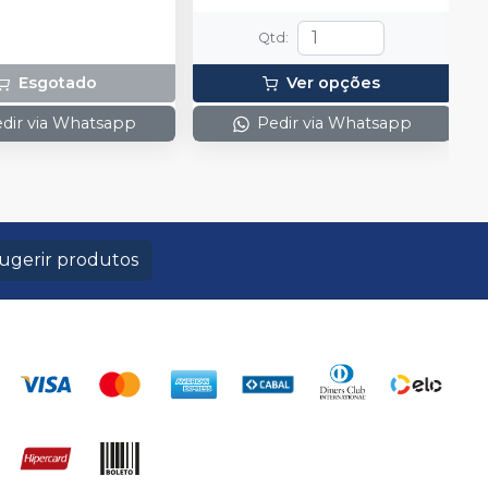
Qtd
:
Esgotado
Ver opções
dir via Whatsapp
Pedir via Whatsapp
ugerir produtos