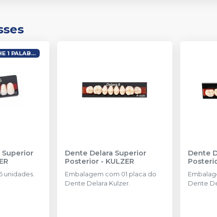
sses
COMPRE 20, GANHE 1 PALABOND
 Superior
Dente Delara Superior
Dente D
ER
Posterior
-
KULZER
Posteri
 unidades.
Embalagem com 01 placa do
Embalag
Dente Delara Kulzer.
Dente De