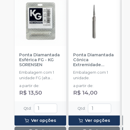
Ponta Diamantada
Ponta Diamantada
P
Esférica FG
-
KG
Cônica
I
SORENSEN
Extremidade
-
Arredondada FG
-
Embalagem com 1
Embalagem com 1
E
KG SORENSEN
unidade FG (alta
unidade.
u
rotação).
a partir de
:
a partir de
:
R$ 13,50
R$ 14,00
Qtd
:
Qtd
:
Ver opções
Ver opções