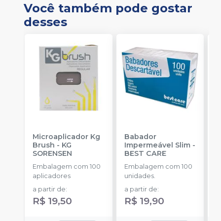
Você também pode gostar
desses
Microaplicador Kg
Babador
B
Brush
-
KG
Impermeável Slim
-
D
SORENSEN
BEST CARE
B
Embalagem com 100
Embalagem com 100
E
aplicadores
unidades.
u
B
a partir de
:
a partir de
:
a
R
R$ 19,50
R$ 19,90