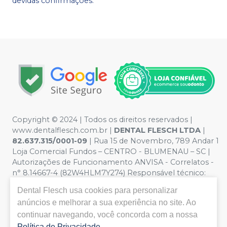
devidas confirmações.
Copyright © 2024 | Todos os direitos reservados |
www.dentalflesch.com.br |
DENTAL FLESCH LTDA
|
82.637.315/0001-09
| Rua 15 de Novembro, 789 Andar 1
Loja Comercial Fundos – CENTRO - BLUMENAU – SC |
Autorizações de Funcionamento ANVISA - Correlatos -
n° 8.14667-4 (82W4HLM7Y274) Responsável técnico:
ANDRESSA FABIANA KAMMERS. CRQ/SC nº 13301903 |
Dental Flesch
usa cookies para personalizar
Política de Privacidade e Segurança - Fotos meramente
anúncios e melhorar a sua experiência no site. Ao
ilustrativas - Os preços e condições da loja virtual estão
continuar navegando, você concorda com a nossa
sujeitos a alterações. Em caso de divergência de preços
no site, o valor válido é o do Carrinho de Compra. Para
Política de Privacidade
.