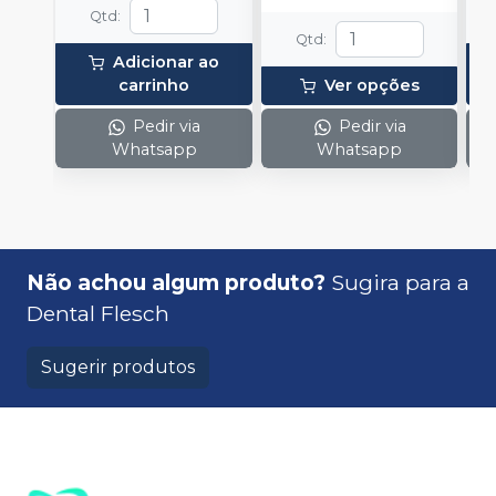
e
Qtd
:
c
Qtd
:
N
Adicionar ao
(
carrinho
Ver opções
p
e
Pedir via
Pedir via
p
Whatsapp
Whatsapp
1
Não achou algum produto?
Sugira para a
Dental Flesch
Sugerir produtos