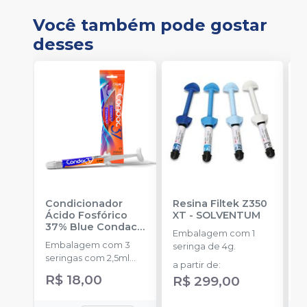
Você também pode gostar
desses
Condicionador
Resina Filtek Z350
K
Ácido Fosfórico
XT
-
SOLVENTUM
W
37% Blue Condac
-
c
Embalagem com 1
FGM
P
Embalagem com 3
K
seringa de 4g.
seringas com 2,5ml
1
a partir de
:
cada uma e 3
h
R$ 18,00
R
R$ 299,00
ponteiras para
c
aplicação.
c