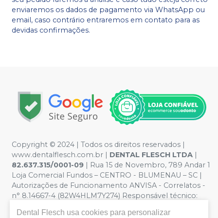
enviaremos os dados de pagamento via WhatsApp ou
email, caso contrário entraremos em contato para as
devidas confirmações.
Copyright © 2024 | Todos os direitos reservados |
www.dentalflesch.com.br |
DENTAL FLESCH LTDA
|
82.637.315/0001-09
| Rua 15 de Novembro, 789 Andar 1
Loja Comercial Fundos – CENTRO - BLUMENAU – SC |
Autorizações de Funcionamento ANVISA - Correlatos -
n° 8.14667-4 (82W4HLM7Y274) Responsável técnico:
ANDRESSA FABIANA KAMMERS. CRQ/SC nº 13301903 |
Dental Flesch
usa cookies para personalizar
Política de Privacidade e Segurança - Fotos meramente