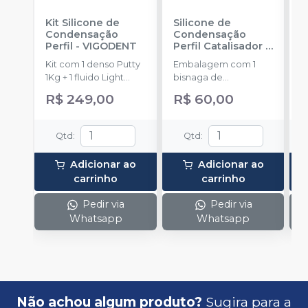
Kit Silicone de
Silicone de
K
Condensação
Condensação
A
Perfil
-
VIGODENT
Perfil Catalisador
-
F
VIGODENT
D
Kit com 1 denso Putty
Embalagem com 1
P
1Kg + 1 fluido Light
bisnaga de
B
Body 120g + 1
catalisador com 50g.
C
R$ 249,00
R$ 60,00
catalisador 60ml.
C
a
F
Qtd
:
Qtd
:
5
m
Adicionar ao
Adicionar ao
p
carrinho
carrinho
Pedir via
Pedir via
Whatsapp
Whatsapp
Não achou algum produto?
Sugira para a