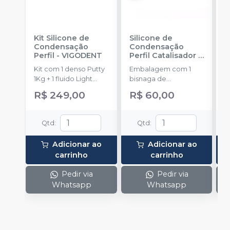
Kit Silicone de
Silicone de
K
Condensação
Condensação
A
Perfil
-
VIGODENT
Perfil Catalisador
-
F
VIGODENT
D
Kit com 1 denso Putty
Embalagem com 1
P
1Kg + 1 fluido Light
bisnaga de
B
Body 120g + 1
catalisador com 50g.
C
R$ 249,00
R$ 60,00
catalisador 60ml.
C
a
F
Qtd
:
Qtd
:
5
m
Adicionar ao
Adicionar ao
p
carrinho
carrinho
Pedir via
Pedir via
Whatsapp
Whatsapp