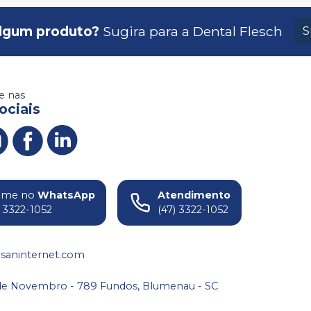
lgum produto?
Sugira para a
Dental Flesch
S
 nas
ociais
ame no
WhatsApp
Atendimento
) 3322-1052
(47) 3322-1052
saninternet.com
de Novembro - 789 Fundos, Blumenau - SC