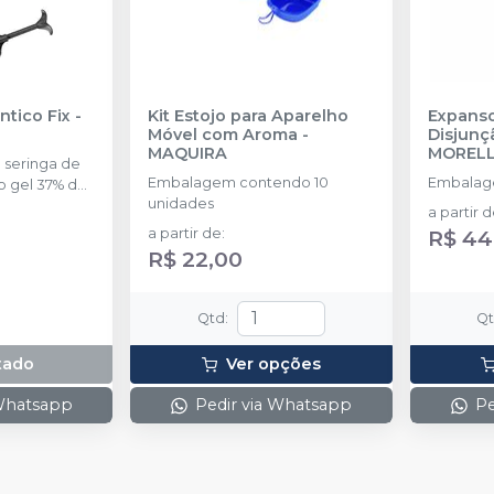
ntico Fix
-
Kit Estojo para Aparelho
Expanso
Móvel com Aroma
-
Disjunç
MAQUIRA
MORELL
seringa de
Embalagem contendo 10
Embalag
do gel 37% de
unidades
a partir 
a partir de
:
R$ 44
R$ 22,00
Qtd
:
Q
tado
Ver opções
 Whatsapp
Pedir via Whatsapp
Pe