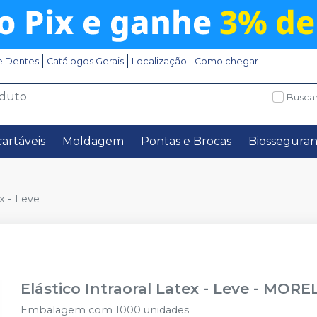
e Dentes
Catálogos Gerais
Localização - Como chegar
Buscar
artáveis
Moldagem
Pontas e Brocas
Biossegura
ex - Leve
Elástico Intraoral Latex - Leve
-
MOREL
Embalagem com 1000 unidades