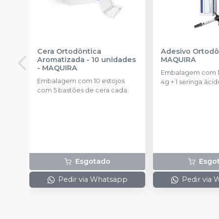
Cera Ortodôntica
Adesivo Ortodô
Aromatizada - 10 unidades
MAQUIRA
-
MAQUIRA
Embalagem com 1 
Embalagem com 10 estojos
4g + 1 seringa áci
com 5 bastões de cera cada.
2,5ml.
Esgotado
Esgo
Pedir via Whatsapp
Pedir via