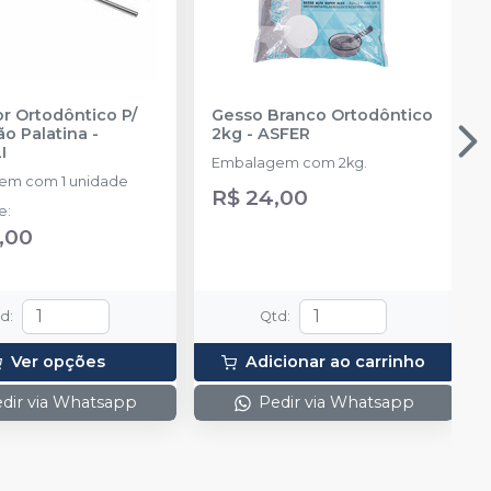
r Ortodôntico P/
Gesso Branco Ortodôntico
ão Palatina
-
2kg
-
ASFER
I
Embalagem com 2kg.
em com 1 unidade
R$ 24,00
de
:
,00
td
:
Qtd
:
Ver opções
Adicionar ao carrinho
dir via Whatsapp
Pedir via Whatsapp