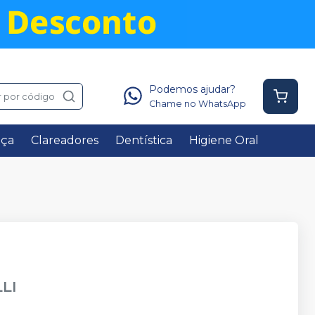
Podemos ajudar?
 por código
Chame no WhatsApp
nça
Clareadores
Dentística
Higiene Oral
LI