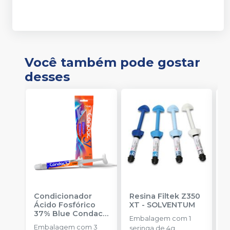
Você também pode gostar
desses
Condicionador
Resina Filtek Z350
K
Ácido Fosfórico
XT
-
SOLVENTUM
W
37% Blue Condac
-
c
Embalagem com 1
FGM
P
Embalagem com 3
K
seringa de 4g.