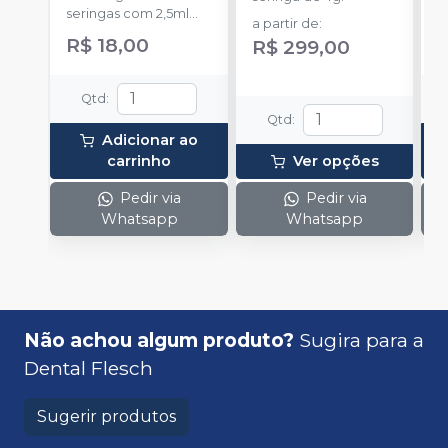
seringas com 2,5ml
1
a partir de
:
cada uma e 3
h
R$ 18,00
R
R$ 299,00
ponteiras para
c
aplicação.
c
e
Qtd
:
c
Qtd
:
N
Adicionar ao
(
carrinho
Ver opções
p
e
Pedir via
Pedir via
p
Whatsapp
Whatsapp
1
Não achou algum produto?
Sugira para a
Dental Flesch
Sugerir produtos