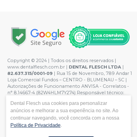
Copyright © 2024 | Todos os direitos reservados |
www.dentalflesch.com.br |
DENTAL FLESCH LTDA
|
82.637.315/0001-09
| Rua 15 de Novembro, 789 Andar 1
Loja Comercial Fundos – CENTRO - BLUMENAU – SC |
Autorizações de Funcionamento ANVISA - Correlatos -
n° 8.14667-4 (82W4HLM7Y274) Responsável técnico:
ANDRESSA FABIANA KAMMERS. CRQ/SC nº 13301903 |
Dental Flesch
usa cookies para personalizar
Política de Privacidade e Segurança - Fotos meramente
anúncios e melhorar a sua experiência no site. Ao
ilustrativas - Os preços e condições da loja virtual estão
continuar navegando, você concorda com a nossa
sujeitos a alterações. Em caso de divergência de preços
no site, o valor válido é o do Carrinho de Compra. Para
Política de Privacidade
.
compras em volume, por favor, entre em contato