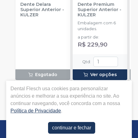
Dente Delara
Dente Premium
D
Superior Anterior
-
Superior Anterior
-
S
KULZER
KULZER
-
Embalagem com 6
E
unidades.
p
D
a partir de
:
R$ 229,90
Qtd
:
Esgotado
Ver opções
Pedir via
Pedir via
Dental Flesch
usa cookies para personalizar
Whatsapp
Whatsapp
anúncios e melhorar a sua experiência no site. Ao
continuar navegando, você concorda com a nossa
Política de Privacidade
.
continuar e fechar
Não achou algum produto?
Sugira para a