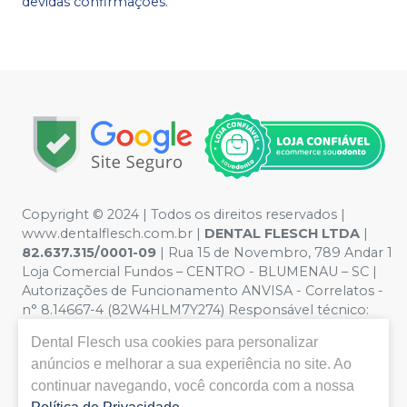
devidas confirmações.
Copyright © 2024 | Todos os direitos reservados |
www.dentalflesch.com.br |
DENTAL FLESCH LTDA
|
82.637.315/0001-09
| Rua 15 de Novembro, 789 Andar 1
Loja Comercial Fundos – CENTRO - BLUMENAU – SC |
Autorizações de Funcionamento ANVISA - Correlatos -
n° 8.14667-4 (82W4HLM7Y274) Responsável técnico:
ANDRESSA FABIANA KAMMERS. CRQ/SC nº 13301903 |
Dental Flesch
usa cookies para personalizar
Política de Privacidade e Segurança - Fotos meramente
anúncios e melhorar a sua experiência no site. Ao
ilustrativas - Os preços e condições da loja virtual estão
continuar navegando, você concorda com a nossa
sujeitos a alterações. Em caso de divergência de preços
no site, o valor válido é o do Carrinho de Compra. Para