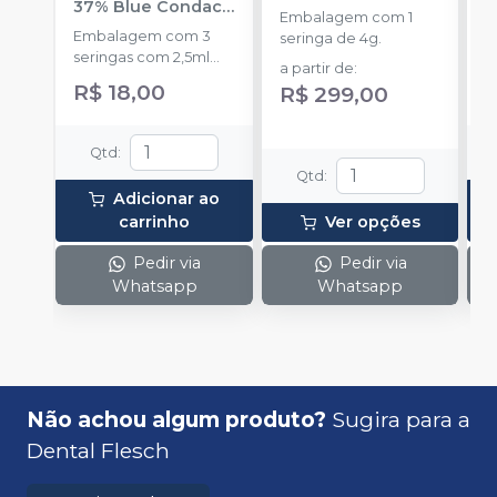
37% Blue Condac
-
c
Embalagem com 1
FGM
P
Embalagem com 3
K
seringa de 4g.
seringas com 2,5ml
1
a partir de
:
cada uma e 3
h
R$ 18,00
R
R$ 299,00
ponteiras para
c
aplicação.
c
e
Qtd
:
c
Qtd
:
N
Adicionar ao
(
carrinho
Ver opções
p
e
Pedir via
Pedir via
p
Whatsapp
Whatsapp
1
Não achou algum produto?
Sugira para a
Dental Flesch