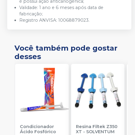
e possui ação anticariogênica;
Validade: 1 ano e 6 meses após data de
fabricação;
Registro ANVISA: 10068879023.
Você também pode gostar
desses
Condicionador
Resina Filtek Z350
K
Ácido Fosfórico
XT
-
SOLVENTUM
W