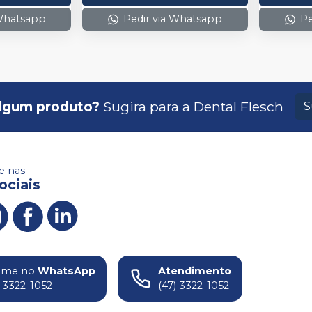
 Whatsapp
Pedir via Whatsapp
Pe
lgum produto?
Sugira para a
Dental Flesch
S
 nas
ociais
ame no
WhatsApp
Atendimento
) 3322-1052
(47) 3322-1052