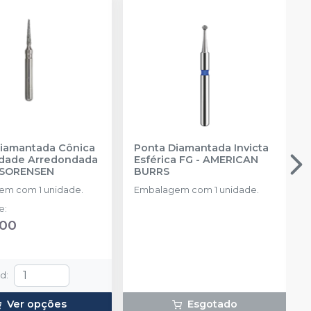
iamantada Cônica
Ponta Diamantada Invicta
idade Arredondada
Esférica FG
-
AMERICAN
 SORENSEN
BURRS
m com 1 unidade.
Embalagem com 1 unidade.
de
:
,00
td
:
Ver opções
Esgotado