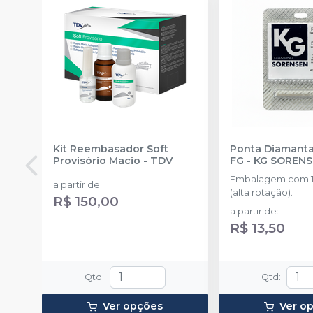
Kit Reembasador Soft
Ponta Diamanta
Provisório Macio
-
TDV
FG
-
KG SOREN
Embalagem com 1
a partir de
:
(alta rotação).
R$ 150,00
a partir de
:
R$ 13,50
Qtd
:
Qtd
:
Ver opções
Ver o