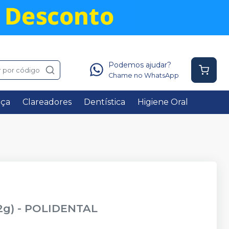
Podemos ajudar?
 por código
Chame no WhatsApp
nça
Clareadores
Dentística
Higiene Oral
2g)
-
POLIDENTAL