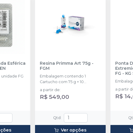
da Esférica
Resina Primma Art 75g
-
Ponta D
SEN
FGM
Extrem
FG
-
KG
 unidade FG
Embalagem contendo 1
Embalage
Cartucho com 75 g + 10
ponteiras de automistura
a partir 
a partir de
:
R$ 14
R$ 549,00
Qtd
:
Q
pções
Ver opções