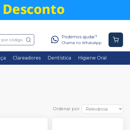
Podemos ajudar?
 por código
Chame no WhatsApp
nça
Clareadores
Dentística
Higiene Oral
Ordenar por