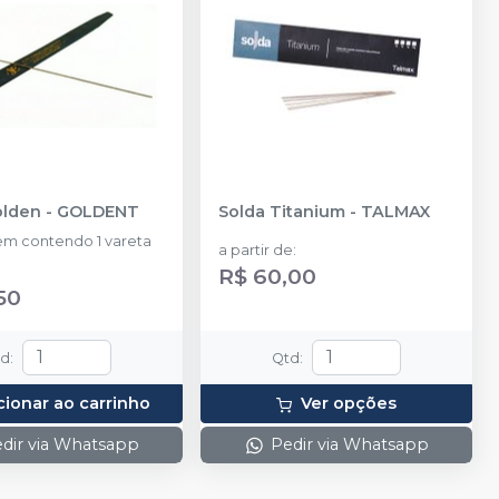
olden
-
GOLDENT
Solda Titanium
-
TALMAX
m contendo 1 vareta
a partir de
:
R$ 60,00
50
td
:
Qtd
:
cionar ao carrinho
Ver opções
dir via Whatsapp
Pedir via Whatsapp