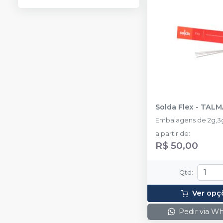
Solda Flex
-
TALM
Embalagens de 2g,3g
a partir de
:
R$ 50,00
Qtd
:
Ver opç
Pedir via W