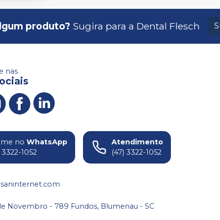
lgum produto?
Sugira para a
Dental Flesch
S
 nas
ociais
ame no
WhatsApp
Atendimento
) 3322-1052
(47) 3322-1052
saninternet.com
de Novembro - 789 Fundos, Blumenau - SC