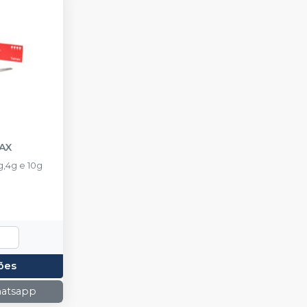
AX
,4g e 10g
ões
hatsapp