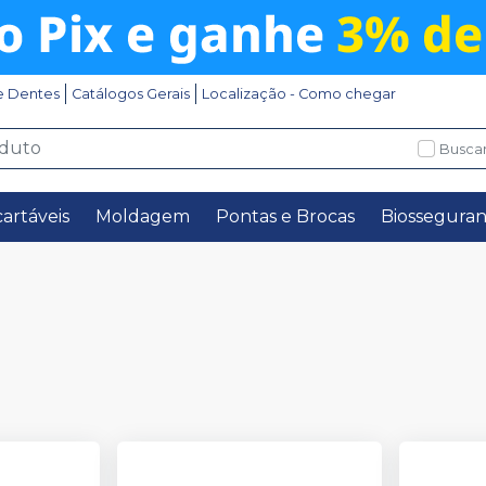
e Dentes
Catálogos Gerais
Localização - Como chegar
Buscar
artáveis
Moldagem
Pontas e Brocas
Biossegura