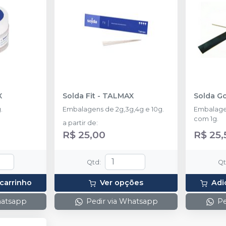
X
Solda Fit
-
TALMAX
Solda G
.
Embalagens de 2g,3g,4g e 10g.
Embalage
com 1g.
a partir de
:
R$ 25,00
R$ 25,
Qtd
:
Q
 carrinho
Ver opções
Adi
hatsapp
Pedir via Whatsapp
Pe