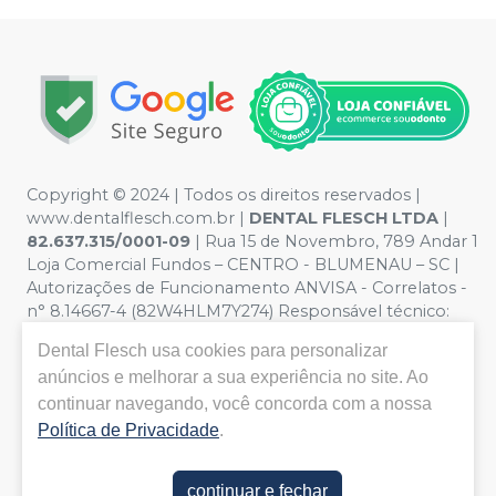
Copyright © 2024 | Todos os direitos reservados |
www.dentalflesch.com.br |
DENTAL FLESCH LTDA
|
82.637.315/0001-09
| Rua 15 de Novembro, 789 Andar 1
Loja Comercial Fundos – CENTRO - BLUMENAU – SC |
Autorizações de Funcionamento ANVISA - Correlatos -
n° 8.14667-4 (82W4HLM7Y274) Responsável técnico:
ANDRESSA FABIANA KAMMERS. CRQ/SC nº 13301903 |
Dental Flesch
usa cookies para personalizar
Política de Privacidade e Segurança - Fotos meramente
anúncios e melhorar a sua experiência no site. Ao
ilustrativas - Os preços e condições da loja virtual estão
continuar navegando, você concorda com a nossa
sujeitos a alterações. Em caso de divergência de preços
no site, o valor válido é o do Carrinho de Compra. Para
Política de Privacidade
.
compras em volume, por favor, entre em contato
conosco via Whatsapp
continuar e fechar