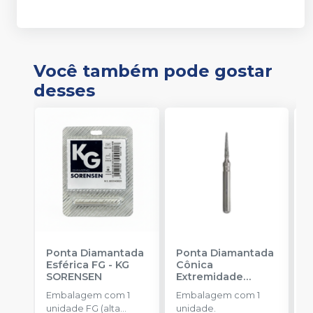
Você também pode gostar
desses
Ponta Diamantada
Ponta Diamantada
P
Esférica FG
-
KG
Cônica
I
SORENSEN
Extremidade
-
Arredondada FG
-
Embalagem com 1
Embalagem com 1
E
KG SORENSEN
unidade FG (alta
unidade.
u